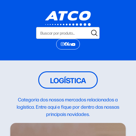
LOGÍSTICA
Categoria dos nossos mercados relacionados a
logística. Entre aqui e fique por dentro das nossas
principais novidades.