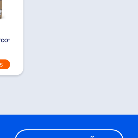
ATCO®
IS