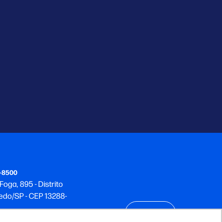
6-8500
oga, 895 - Distrito
nhedo/SP - CEP 13288-