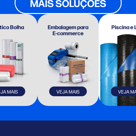
MAIS SOLUÇÕES
tico Bolha
Embalagem para
Piscina e 
E-commerce
EJA MAIS
VEJA MAIS
VEJA MA