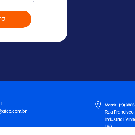
TO
l
Matriz - (19) 382
@atco.com.br
Rua Francisco F
Industrial, Vi
166
@atco.com.br