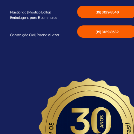
(19) 3129-8540
Plastionda | Plástico Bolha |
Embalagens para E-commerce
(19) 3129-8532
Construção Civil | Piscina e Lazer