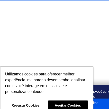
Utilizamos cookies para oferecer melhor
Utilizamos cookies para oferecer melhor
experiência, melhorar o desempenho, analisar
experiência, melhorar o desempenho, analisar
como você interage em nosso site e
como você interage em nosso site e
Utilizamos cookies para melhorar sua experiência. Ao aceitar, você co
personalizar conteúdo.
personalizar conteúdo.
mais
Aceitar
Recusar Cookies
Recusar Cookies
Aceitar Cookies
Aceitar Cookies